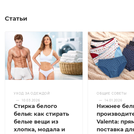
Статьи
УХОД ЗА ОДЕЖДОЙ
ОБЩИЕ СОВЕТЫ
—
10.03.2026
—
14.01.2026
Стирка белого
Нижнее бел
белья: как стирать
производит
белые вещи из
Valenta: пря
хлопка, модала и
поставка дл