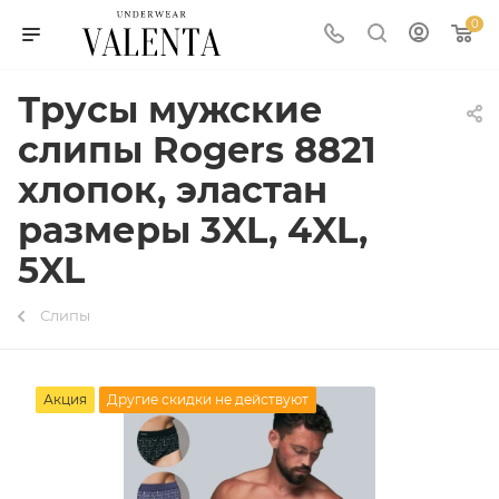
0
Трусы мужские
слипы Rogers 8821
хлопок, эластан
размеры 3XL, 4XL,
5XL
Слипы
Акция
Другие скидки не действуют