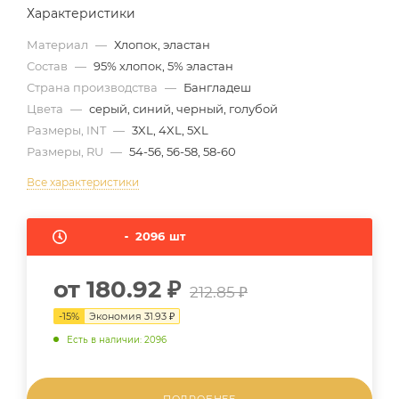
Характеристики
Материал
—
Хлопок, эластан
Состав
—
95% хлопок, 5% эластан
Страна производства
—
Бангладеш
Цвета
—
серый, синий, черный, голубой
Размеры, INT
—
3XL, 4XL, 5XL
Размеры, RU
—
54-56, 56-58, 58-60
Все характеристики
2096
шт
от
180.92 ₽
212.85 ₽
-
15
%
Экономия
31.93 ₽
Есть в наличии: 2096
ПОДРОБНЕЕ