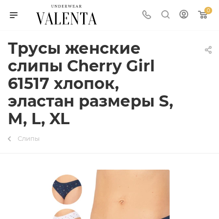
0
Трусы женские
слипы Cherry Girl
61517 хлопок,
эластан размеры S,
M, L, XL
Слипы