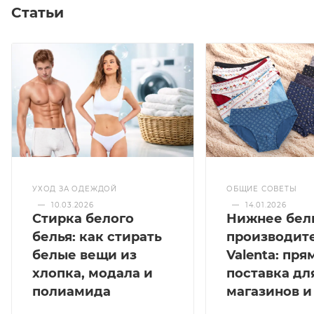
Статьи
УХОД ЗА ОДЕЖДОЙ
ОБЩИЕ СОВЕТЫ
—
10.03.2026
—
14.01.2026
Стирка белого
Нижнее бел
белья: как стирать
производит
белые вещи из
Valenta: пря
хлопка, модала и
поставка дл
полиамида
магазинов и