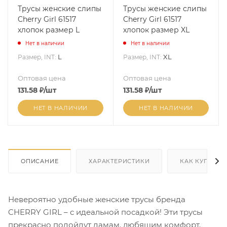
Трусы женские слипы
Трусы женские слипы
Cherry Girl 61517
Cherry Girl 61517
хлопок размер L
хлопок размер XL
Нет в наличии
Нет в наличии
L
XL
Размер, INT:
Размер, INT:
Оптовая цена
Оптовая цена
131.58
₽
/шт
131.58
₽
/шт
НЕТ В НАЛИЧИИ
НЕТ В НАЛИЧИИ
ОПИСАНИЕ
ХАРАКТЕРИСТИКИ
КАК КУПИТЬ
Невероятно удобные женские трусы бренда
CHERRY GIRL – с идеальной посадкой! Эти трусы
прекрасно подойдут дамам, любящим комфорт,