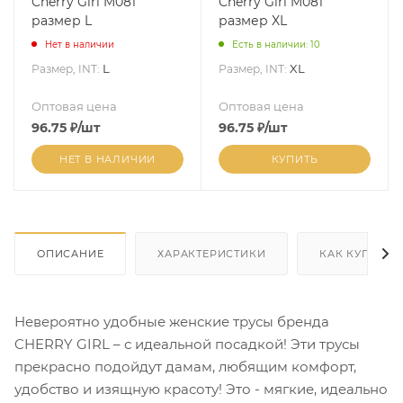
Cherry Girl M081
Cherry Girl M081
размер L
размер XL
Нет в наличии
Есть в наличии: 10
L
XL
Размер, INT:
Размер, INT:
Оптовая цена
Оптовая цена
96.75
₽
/шт
96.75
₽
/шт
НЕТ В НАЛИЧИИ
КУПИТЬ
ОПИСАНИЕ
ХАРАКТЕРИСТИКИ
КАК КУПИТЬ
Невероятно удобные женские трусы бренда
CHERRY GIRL – с идеальной посадкой! Эти трусы
прекрасно подойдут дамам, любящим комфорт,
удобство и изящную красоту! Это - мягкие, идеально