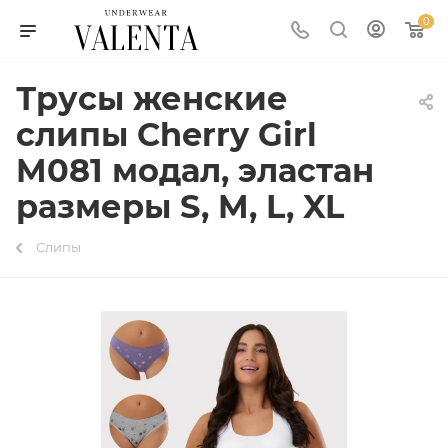
0
Трусы женские
слипы Cherry Girl
M081 модал, эластан
размеры S, M, L, XL
Слипы