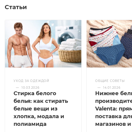
Статьи
УХОД ЗА ОДЕЖДОЙ
ОБЩИЕ СОВЕТЫ
—
10.03.2026
—
14.01.2026
Стирка белого
Нижнее бел
белья: как стирать
производит
белые вещи из
Valenta: пря
хлопка, модала и
поставка дл
полиамида
магазинов и