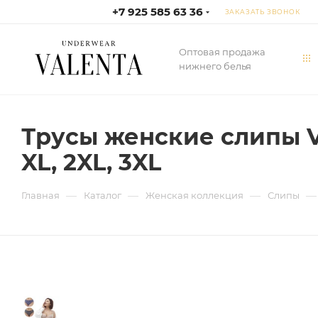
+7 925 585 63 36
ЗАКАЗАТЬ ЗВОНОК
Оптовая продажа
нижнего белья
Трусы женские слипы Va
XL, 2XL, 3XL
—
—
—
—
Главная
Каталог
Женская коллекция
Слипы