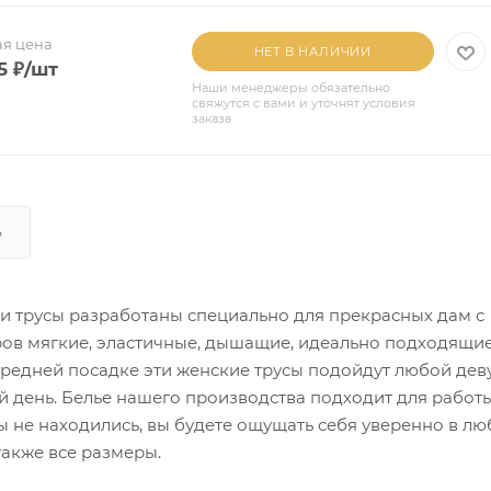
я цена
НЕТ В НАЛИЧИИ
5
₽
/шт
Наши менеджеры обязательно
свяжутся с вами и уточнят условия
заказа
Ь
и трусы разработаны специально для прекрасных дам с
в мягкие, эластичные, дышащие, идеально подходящи
средней посадке эти женские трусы подойдут любой дев
 день. Белье нашего производства подходит для работы
вы не находились, вы будете ощущать себя уверенно в л
 также все размеры.