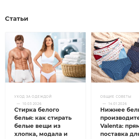
Статьи
УХОД ЗА ОДЕЖДОЙ
ОБЩИЕ СОВЕТЫ
—
10.03.2026
—
14.01.2026
Стирка белого
Нижнее бел
белья: как стирать
производит
белые вещи из
Valenta: пря
хлопка, модала и
поставка дл