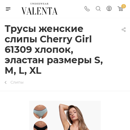
0
Трусы женские
слипы Cherry Girl
61309 хлопок,
эластан размеры S,
M, L, XL
Слипы