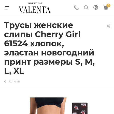
0
Трусы женские
слипы Cherry Girl
61524 хлопок,
эластан новогодний
принт размеры S, M,
L, XL
Слипы