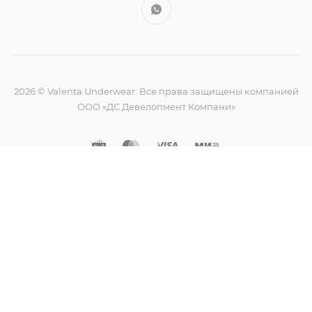
2026 © Valenta Underwear: Все права защищены компанией
ООО «ДС Девелопмент Компани»
Создание сайта ВЕБ Симфония
Продолжая использовать наш сайт, вы соглашаетесь на
обработку
файлов cookie
Принимаю