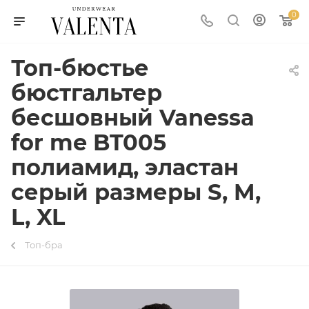
0
Топ-бюстье
бюстгальтер
бесшовный Vanessa
for me BT005
полиамид, эластан
серый размеры S, M,
L, XL
Топ-бра