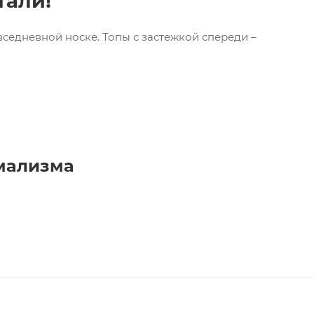
тали!
вседневной носке. Топы с застежкой спереди –
имализма