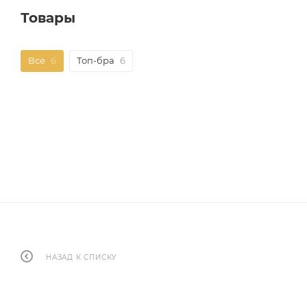
Товары
Все
6
Топ-бра
6
НАЗАД К СПИСКУ